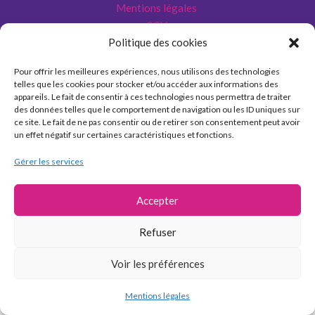
Mentions légales
CGV
Politique des cookies
FAQ
Pour offrir les meilleures expériences, nous utilisons des technologies
telles que les cookies pour stocker et/ou accéder aux informations des
appareils. Le fait de consentir à ces technologies nous permettra de traiter
des données telles que le comportement de navigation ou les ID uniques sur
© 2024 – canopeepressonnails
ce site. Le fait de ne pas consentir ou de retirer son consentement peut avoir
un effet négatif sur certaines caractéristiques et fonctions.
Gérer les services
Accepter
Refuser
Voir les préférences
Mentions légales