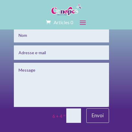
Articles 0
Envoi
=
6 + 4