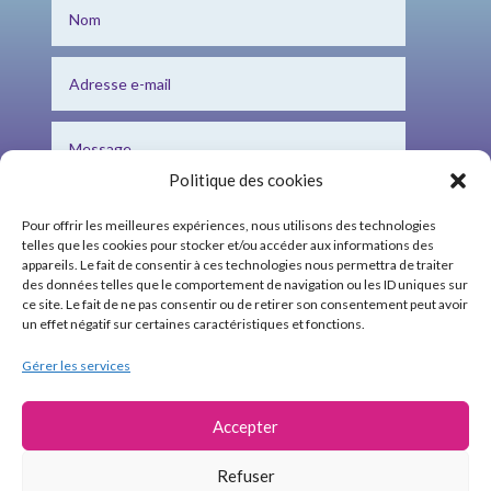
Politique des cookies
Pour offrir les meilleures expériences, nous utilisons des technologies
telles que les cookies pour stocker et/ou accéder aux informations des
appareils. Le fait de consentir à ces technologies nous permettra de traiter
des données telles que le comportement de navigation ou les ID uniques sur
ce site. Le fait de ne pas consentir ou de retirer son consentement peut avoir
Envoi
=
14 + 3
un effet négatif sur certaines caractéristiques et fonctions.
Gérer les services
Mentions légales
CGV
Accepter
FAQ
Refuser