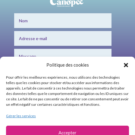
Politique des cookies
Pour offrir les meilleures expériences, nous utilisons des technologies
telles que les cookies pour stocker et/ou accéder aux informations des
appareils. Le fait de consentir à ces technologies nous permettra de traiter
des données telles que le comportement de navigation ou les ID uniques sur
ce site. Le fait de ne pas consentir ou de retirer son consentement peut avoir
Envoi
=
6 + 1
un effet négatif sur certaines caractéristiques et fonctions.
Gérer les services
Mentions légales
CGV
Accepter